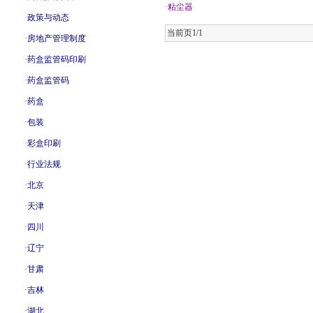
·
粘尘器
·
政策与动态
当前页1/1
·
房地产管理制度
·
药盒监管码印刷
·
药盒监管码
·
药盒
·
包装
·
彩盒印刷
·
行业法规
·
北京
·
天津
·
四川
·
辽宁
·
甘肃
·
吉林
·
湖北