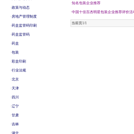
·
知名包装企业推荐
·
政策与动态
·
中国十佳百杰明星包装企业推荐评价活
·
房地产管理制度
当前页1/1
·
药盒监管码印刷
·
药盒监管码
·
药盒
·
包装
·
彩盒印刷
·
行业法规
·
北京
·
天津
·
四川
·
辽宁
·
甘肃
·
吉林
·
湖北