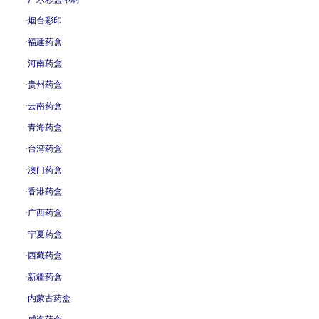
·
烟台彩印
·
福建药盒
·
河南药盒
·
贵州药盒
·
云南药盒
·
青海药盒
·
台湾药盒
·
澳门药盒
·
香港药盒
·
广西药盒
·
宁夏药盒
·
西藏药盒
·
新疆药盒
·
内蒙古药盒