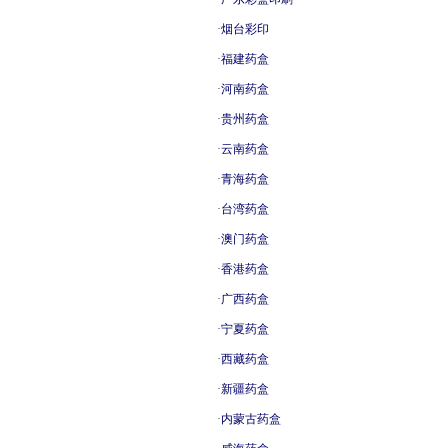
·
烟台彩印
·
福建药盒
·
河南药盒
·
贵州药盒
·
云南药盒
·
青海药盒
·
台湾药盒
·
澳门药盒
·
香港药盒
·
广西药盒
·
宁夏药盒
·
西藏药盒
·
新疆药盒
·
内蒙古药盒