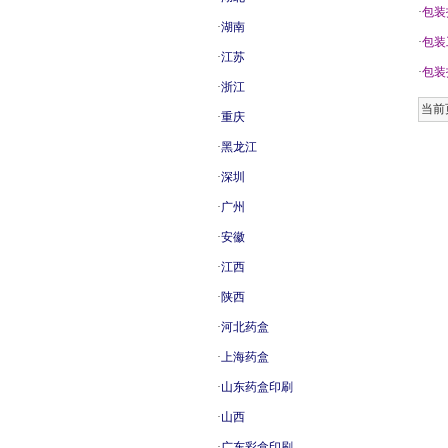
·
包装
·
湖南
·
包装
·
江苏
·
包装
·
浙江
当前页
·
重庆
·
黑龙江
·
深圳
·
广州
·
安徽
·
江西
·
陕西
·
河北药盒
·
上海药盒
·
山东药盒印刷
·
山西
·
广东彩盒印刷