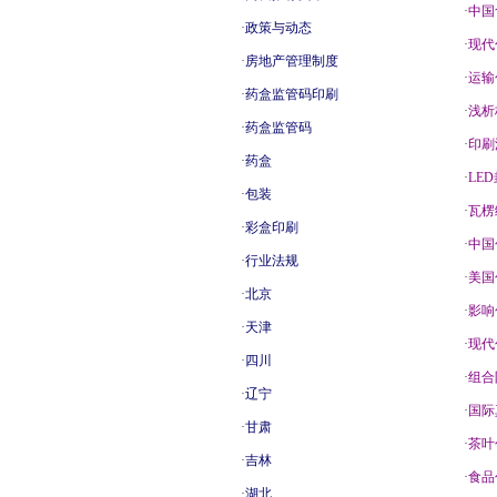
·
中国
·
政策与动态
·
现代
·
房地产管理制度
·
运输
·
药盒监管码印刷
·
浅析
·
药盒监管码
·
印刷
·
药盒
·
LE
·
包装
·
瓦楞
·
彩盒印刷
·
中国
·
行业法规
·
美国
·
北京
·
影响
·
天津
·
现代
·
四川
·
组合
·
辽宁
·
国际
·
甘肃
·
茶叶
·
吉林
·
食品
·
湖北